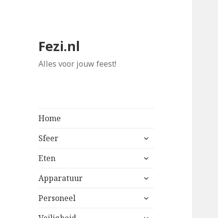
Fezi.nl
Alles voor jouw feest!
Home
alles
Sfeer
uitklappen
alles
Eten
uitklappen
alles
Apparatuur
uitklappen
alles
Personeel
uitklappen
alles