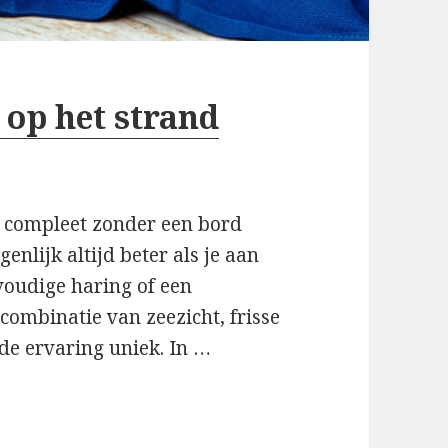
 op het strand
t compleet zonder een bord
nlijk altijd beter als je aan
voudige haring of een
combinatie van zeezicht, frisse
de ervaring uniek. In …
het strand altijd beter smaakt