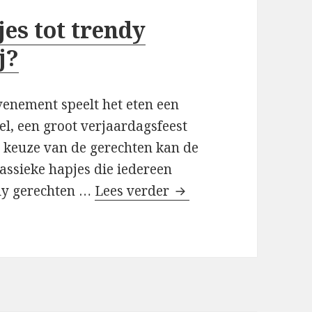
jes tot trendy
j?
evenement speelt het eten een
rel, een groot verjaardagsfeest
e keuze van de gerechten kan de
lassieke hapjes die iedereen
ndy gerechten …
Lees verder
20. Van klassieke hapj