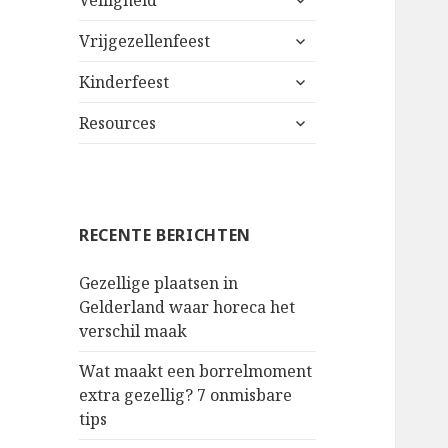
Veiligheid
uitklappen
alles
Vrijgezellenfeest
uitklappen
alles
Kinderfeest
uitklappen
alles
Resources
uitklappen
RECENTE BERICHTEN
Gezellige plaatsen in
Gelderland waar horeca het
verschil maak
Wat maakt een borrelmoment
extra gezellig? 7 onmisbare
tips