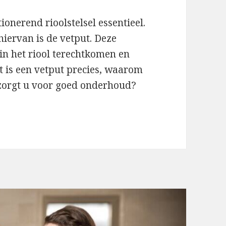
onerend rioolstelsel essentieel.
iervan is de vetput. Deze
 in het riool terechtkomen en
 is een vetput precies, waarom
e zorgt u voor goed onderhoud?
ca: onmisbaar voor een goed werkende afvoer