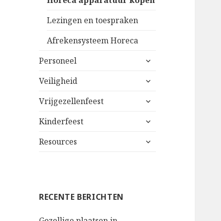
Horeca apparatuur kopen
Lezingen en toespraken
Afrekensysteem Horeca
alles
Personeel
uitklappen
alles
Veiligheid
uitklappen
alles
Vrijgezellenfeest
uitklappen
alles
Kinderfeest
uitklappen
alles
Resources
uitklappen
RECENTE BERICHTEN
Gezellige plaatsen in