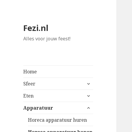
Fezi.nl
Alles voor jouw feest!
Home
alles
Sfeer
uitklappen
alles
Eten
uitklappen
alles
Apparatuur
uitklappen
Horeca apparatuur huren