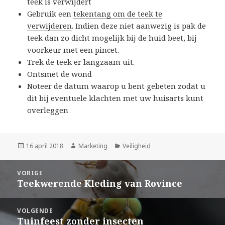
teek is verwijdert
Gebruik een
tekentang om de teek te
verwijderen
. Indien deze niet aanwezig is pak de
teek dan zo dicht mogelijk bij de huid beet, bij
voorkeur met een pincet.
Trek de teek er langzaam uit.
Ontsmet de wond
Noteer de datum waarop u bent gebeten zodat u
dit bij eventuele klachten met uw huisarts kunt
overleggen
Geplaatst
16 april 2018
Auteur
Marketing
Categorieën
Veiligheid
op
Bericht
VORIGE
navigatie
Teekwerende Kleding van Rovince
Vorig
bericht:
VOLGENDE
Tuinfeest zonder insecten
Volgend