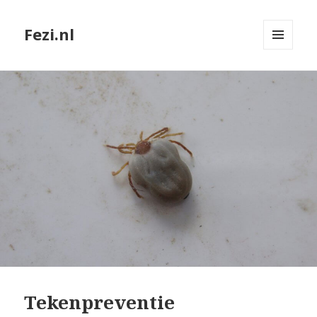
Fezi.nl
MENU
EN
WIDGETS
Tekenpreventie