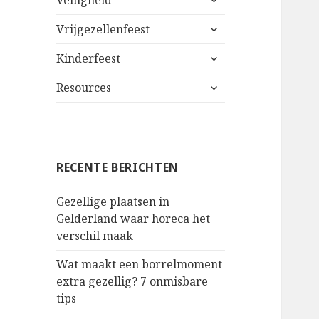
Veiligheid
uitklappen
alles
Vrijgezellenfeest
uitklappen
alles
Kinderfeest
uitklappen
alles
Resources
uitklappen
RECENTE BERICHTEN
Gezellige plaatsen in
Gelderland waar horeca het
verschil maak
Wat maakt een borrelmoment
extra gezellig? 7 onmisbare
tips