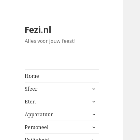
Fezi.nl
Alles voor jouw feest!
Home
alles
Sfeer
uitklappen
alles
Eten
uitklappen
alles
Apparatuur
uitklappen
alles
Personeel
uitklappen
alles