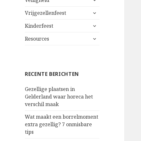
Veiligheid
uitklappen
alles
Vrijgezellenfeest
uitklappen
alles
Kinderfeest
uitklappen
alles
Resources
uitklappen
RECENTE BERICHTEN
Gezellige plaatsen in
Gelderland waar horeca het
verschil maak
Wat maakt een borrelmoment
extra gezellig? 7 onmisbare
tips