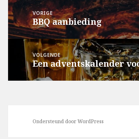
Bericht
navigatie
VORIGE
BBQ aanbieding
Vorig
bericht:
VOLGENDE
Een adventskalender vo
Volgend
bericht:
Ondersteund door WordPress