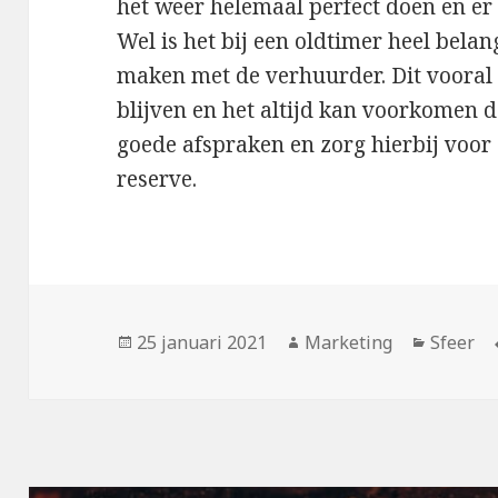
het weer helemaal perfect doen en er
Wel is het bij een oldtimer heel bela
maken met de verhuurder. Dit vooral 
blijven en het altijd kan voorkomen d
goede afspraken en zorg hierbij voor 
reserve.
Geplaatst
25 januari 2021
Auteur
Marketing
Categor
Sfeer
op