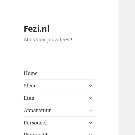
Fezi.nl
Alles voor jouw feest!
Home
alles
Sfeer
uitklappen
alles
Eten
uitklappen
alles
Apparatuur
uitklappen
alles
Personeel
uitklappen
alles