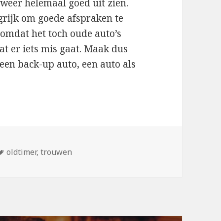
 weer helemaal goed uit zien.
ngrijk om goede afspraken te
omdat het toch oude auto’s
at er iets mis gaat. Maak dus
een back-up auto, een auto als
ieën
Tags
oldtimer
,
trouwen