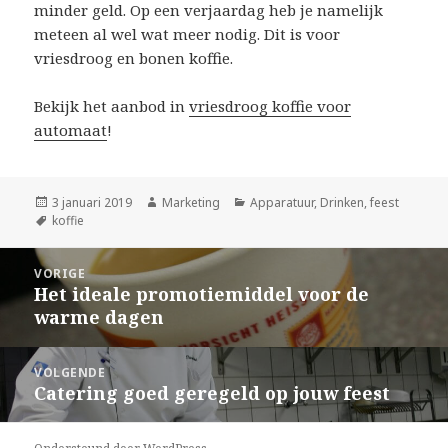
minder geld. Op een verjaardag heb je namelijk
meteen al wel wat meer nodig. Dit is voor
vriesdroog en bonen koffie.
Bekijk het aanbod in
vriesdroog koffie voor
automaat
!
Geplaatst
3 januari 2019
Auteur
Marketing
Categorieën
Apparatuur
,
Drinken
,
feest
op
Tags
koffie
Bericht
VORIGE
navigatie
Het ideale promotiemiddel voor de
Vorig
warme dagen
bericht:
VOLGENDE
Catering goed geregeld op jouw feest
Volgend
bericht: